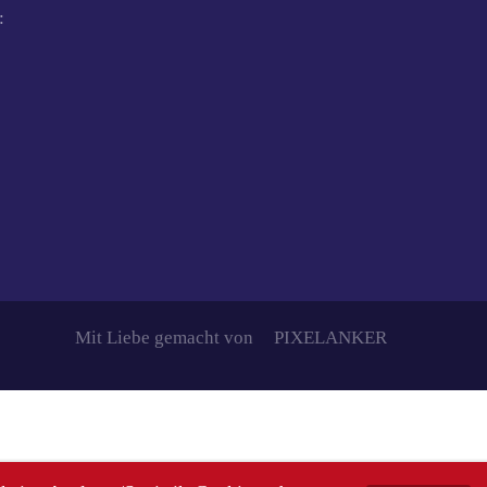
:
Mit Liebe gemacht von
PIXELANKER