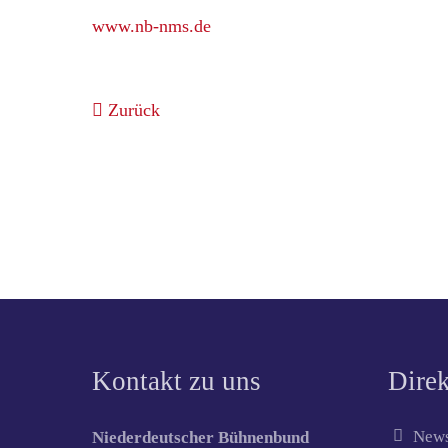
www.nb-nms.de
Zurück
Kontakt zu uns
Direk
News
Niederdeutscher Bühnenbund