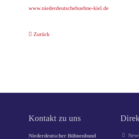
www.niederdeutschebuehne-kiel.de
Zurück
Kontakt zu uns
Direk
News
Niederdeutscher Bühnenbund