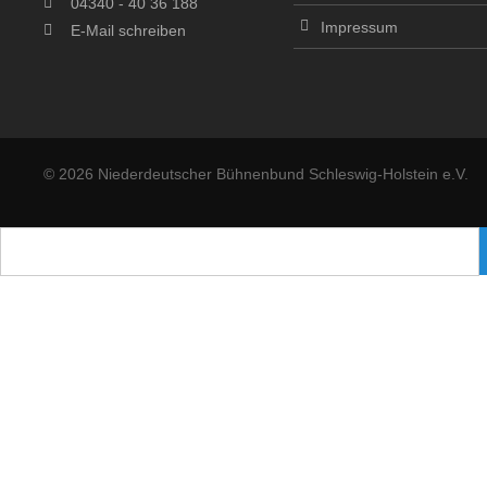
04340 - 40 36 188
Impressum
E-Mail schreiben
© 2026 Niederdeutscher Bühnenbund Schleswig-Holstein e.V.