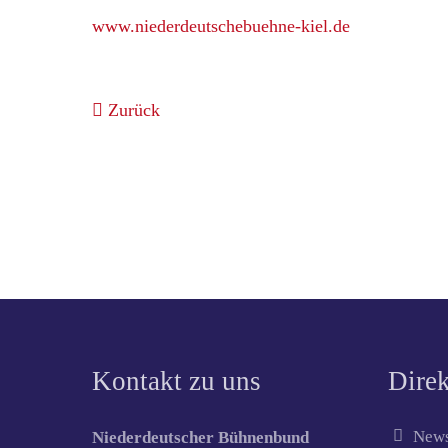
www.niederdeutschebuehne-kiel.de
Zurück
Kontakt zu uns
Direk
News
Niederdeutscher Bühnenbund