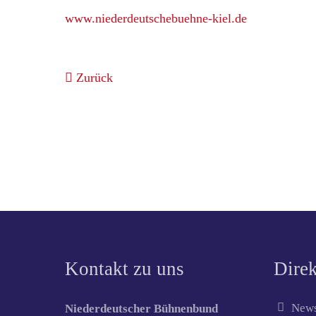
www.niederdeutschebuehne-kiel.de
Zurück
Kontakt zu uns
Direk
News
Niederdeutscher Bühnenbund